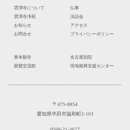
雲澤寺について
仏事
雲澤寺浄苑
法話会
お知らせ
アクセス
お問合せ
プライバシーポリシー
東本願寺
名古屋別院
親鸞交流館
現地復興支援センター
〒475-0854
愛知県半田市協和町2-103
0569-21-4677