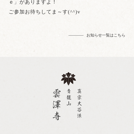
ｅ」がありますよ！
アクセス
お問合せ
お知らせ
法話会
雲澤寺浄苑
仏事
雲澤寺について
ご参加お待ちしてま～す(^^)v
お知らせ一覧はこちら